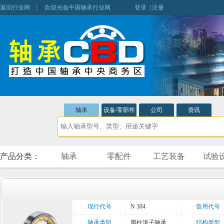
返回行业网
| 欢迎光临中国轴承行业网
登录
|
注册
轴承
设备/零部件
公司
资讯
产品分类：
轴承
零配件
工艺装备
试验
现行代号
N 304
曾用代号
轴承类型
圆柱滚子轴承
结构类型