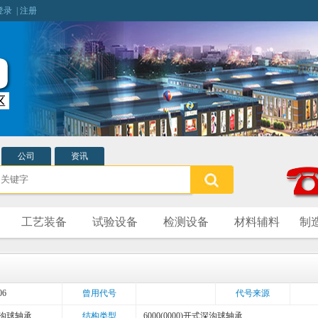
登录
|
注册
公司
资讯
工艺装备
试验设备
检测设备
材料辅料
制
06
曾用代号
代号来源
沟球轴承
结构类型
6000(0000)开式深沟球轴承