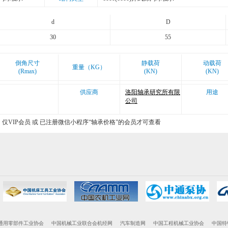
d
D
30
55
倒角尺寸
静载荷
动载荷
重量（KG）
(Rmax)
(KN)
(KN)
供应商
洛阳轴承研究所有限
用途
公司
仅VIP会员 或 已注册微信小程序“轴承价格”的会员才可查看
通用零部件工业协会
中国机械工业联合会机经网
汽车制造网
中国工程机械工业协会
中国特