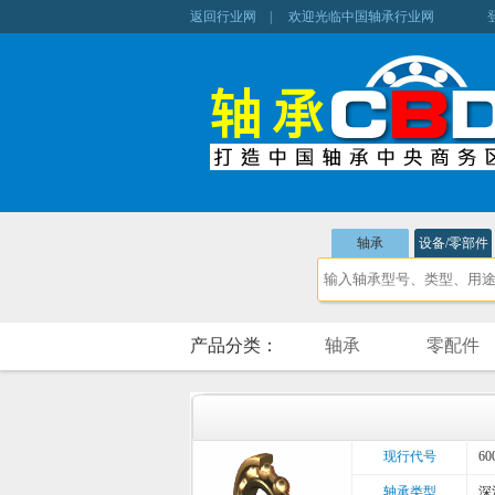
返回行业网
| 欢迎光临中国轴承行业网
轴承
设备/零部件
产品分类：
轴承
零配件
现行代号
60
轴承类型
深