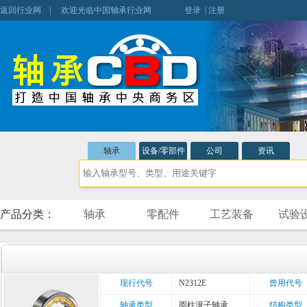
返回行业网
| 欢迎光临中国轴承行业网
登录
|
注册
轴承
设备/零部件
公司
资讯
产品分类：
轴承
零配件
工艺装备
试验
现行代号
N2312E
曾用代号
轴承类型
圆柱滚子轴承
结构类型