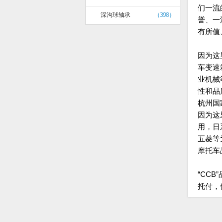
们一流
深沟球轴承
（398）
誉、一
有所值
因为这
车变速
业机械
性和品
杭州国
因为这
用，日
五菱等
摩托车
“CCB”
托付，