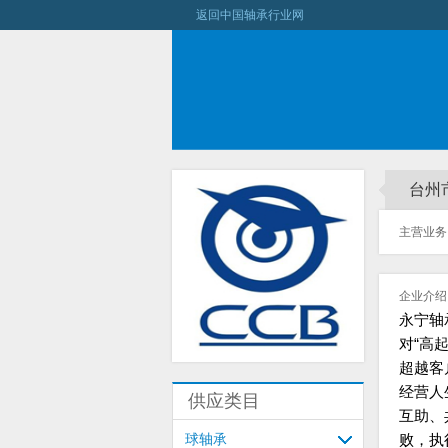
返回中国轴承行业网
台州
主营业务
企业介绍
永宁轴
对
“
高
超越客
经营人
供应类目
互助、
球轴承
败，执