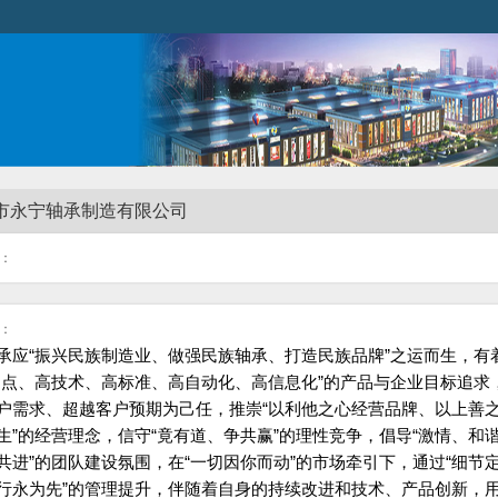
市永宁轴承制造有限公司
：
：
承应
“
振兴民族制造业、做强民族轴承、打造民族品牌
”
之运而生，有
起点、高技术、高标准、高自动化、高信息化
”
的产品与企业目标追求
户需求、超越客户预期为己任，推崇
“
以利他之心经营品牌、以上善
生
”
的经营理念，信守
“
竟有道、争共赢
”
的理性竞争，倡导
“
激情、和
共进
”
的团队建设氛围，在
“
一切因你而动
”
的市场牵引下，通过
“
细节
行永为先
”
的管理提升，伴随着自身的持续改进和技术、产品创新，