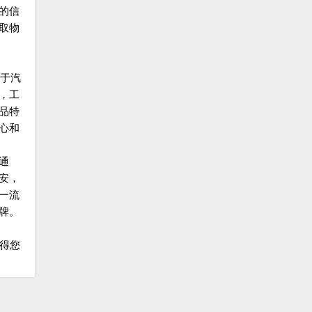
的信
取物
于汽
，工
品特
心和
通
安，
一流
牌。
得您