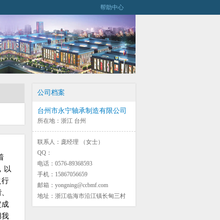
帮助中心
公司档案
台州市永宁轴承制造有限公司
所在地：浙江 台州
联系人：庞经理 （女士）
QQ：
着
电话：0576-89368593
，以
手机：15867056659
之行
邮箱：yongning@ccbmf.com
谐、
地址：浙江临海市沿江镇长甸三村
定成
用我