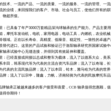
的技术、一流的产品、一流的质量、一流的服务、一流的管理、一流
流的业绩，来回报我们的客户、市场、社会与员工，使他们所有的获
、物超所值。
里：已具备了年产
3000
万套精品深沟球轴承的生产能力。产品主要用
箱，摩托车发动机，电机，家用电器，电动工具，内燃机，农业机械
等领域。正在以长寿命、高精度、低噪音、稳定性、一致性的卓越产
质替代进口。这里的产品试验和验证已于洛阳轴承研究所国家试验中
家轴承试验中心无缝连接，并得到其有效延伸和覆盖。
里：已经直接或间接以总成和整车为载体，流入了以德系大众，美系
系丰田，韩系现代等为代表的主流合资汽车品牌；流入了以奇瑞，长
为代表的主流民族品牌；流入了以本田，铃木，雅马哈为代表的世界
品牌；流入了以宗申，隆鑫，力帆，济南轻骑为代表的民族摩托车品
品牌轴承正被越来越多的客户接受和喜爱，
CCB
轴承值得您惠顾，值
值得你期待！