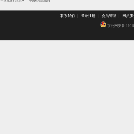
中国减速机信息网
中国机电数据网
联系我们
|
登录注册
|
会员管理
|
网员服
京公网安备 110102