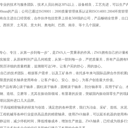
专业的技术与服务团队，技术人员比例达30%以上，设备精良，工艺先进，可以生产
2000mm的产品；公司已通过ISO9001：2000质量管理体系认证和ISO14001:2004环境管
有自主进出口经营权，合作伙伴包括世界上排名500强的公司，产品畅销全世界，出
、西班牙、土耳其、意大利、奥地利、巴西、南非、等十几个国家。
专心、专注，从第一步到每一步”，是ZWA人一贯秉承的作风；ZWA拥有自己的计量
实验室，从原材料到产品几何精度，从第一部到每一步，严把质量关，所有产品拥有
简历详细的质量档案，追溯期可达5年。让客户买的舒心，用的放心。
有自己的技术团队，根据客户需求，以及工矿条件，依托多年来与国际品牌合作所积累
限度的延长轴承使用寿命，让客户省心、安心、放心，为客户创造最大价值。
产品有调心滚子轴承，圆柱滚子轴承，圆锥滚子轴承，剖分轴承等，应用于矿山、
钢、造纸、立磨等，尤其在振动筛领域，有显著的反馈，突破国内振动筛零生产的现
堪比国外进口几大品牌。
注于高端精密轴承的研发与创造，满足您的各种需求，我们为冶金、采矿、造纸、水泥
工程机械等各种行业提供高品质的精密轴承。使用ZWA轴承，可以延长机器的使用寿
静运转，减少停机时间，降低维修成本，增加生产效益。ZWA轴承，已经成为很多行