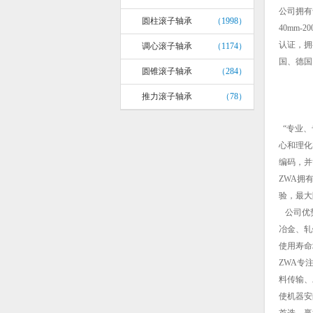
公司拥有
圆柱滚子轴承
（1998）
40mm-
认证，拥
调心滚子轴承
（1174）
国、德国
圆锥滚子轴承
（284）
推力滚子轴承
（78）
“专业、
心和理化
编码，并
ZWA拥
验，最大
公司优势
冶金、轧
使用寿命
ZWA专
料传输、
使机器安