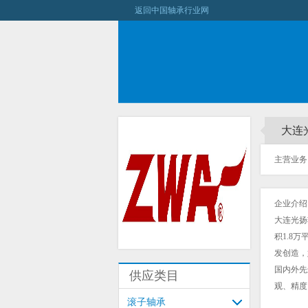
返回中国轴承行业网
大连
主营业务：
企业介绍
大连光扬
积1.8
发创造，
国内外先
供应类目
观、精度
滚子轴承