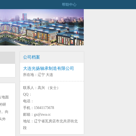
帮助中心
公司档案
大连光扬轴承制造有限公司
所在地：辽宁 大连
联系人：高兴 （女士）
QQ：
占地面
电话：
的研
手机：15641175678
针。向
邮箱：gx@zwa.cc
从外
地址：辽宁省瓦房店市北共济街北
段