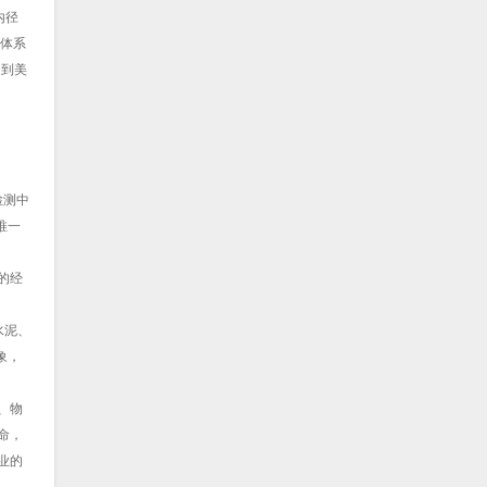
内径
理体系
口到美
检测中
唯一
的经
水泥、
象，
、物
命，
业的