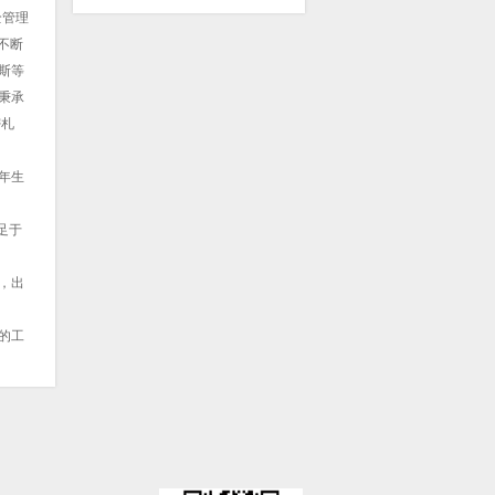
全管理
司不断
斯等
秉承
密札
，年生
足于
，出
的工