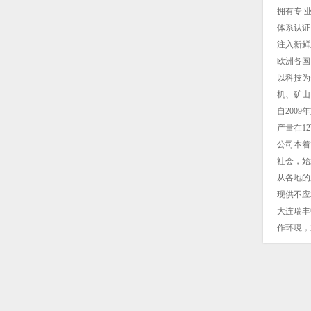
拥有专 业
体系认证
注入新鲜
欧洲各国
以科技为
机、矿山
自200
产量在1
公司本着
社会，始
从各地的
现供不应
大连瑞丰
作环境，