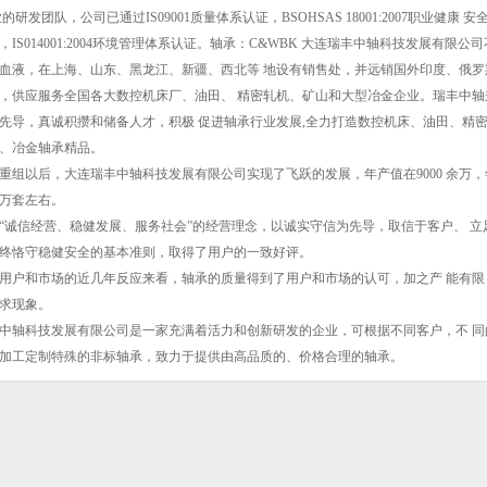
的研发团队，公司已通过IS09001质量体系认证，BSOHSAS 18001:2007职业健康 安
，IS014001:2004环境管理体系认证。轴承：C&WBK 大连瑞丰中轴科技发展有限公
血液，在上海、山东、黑龙江、新疆、西北等 地设有销售处，并远销国外印度、俄罗
，供应服务全国各大数控机床厂、油田、 精密轧机、矿山和大型冶金企业。瑞丰中轴
先导，真诚积攒和储备人才，积极 促进轴承行业发展,全力打造数控机床、油田、精
、冶金轴承精品。
9年重组以后，大连瑞丰中轴科技发展有限公司实现了飞跃的发展，年产值在9000 余万
2万套左右。
“诚信经营、稳健发展、服务社会”的经营理念，以诚实守信为先导，取信于客户、 立
终恪守稳健安全的基本准则，取得了用户的一致好评。
用户和市场的近几年反应来看，轴承的质量得到了用户和市场的认可，加之产 能有限
求现象。
中轴科技发展有限公司是一家充满着活力和创新研发的企业，可根据不同客户，不 同
加工定制特殊的非标轴承，致力于提供由高品质的、价格合理的轴承。