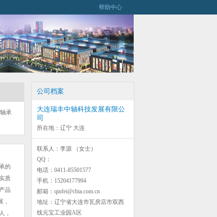
帮助中心
公司档案
大连瑞丰中轴科技发展有限公
子轴承
司
所在地：辽宁 大连
联系人：李源 （女士）
QQ：
承的
电话：0411-85501577
实质
手机：15204177994
产品
邮箱：qinfei@cbia.com.cn
展，
地址：辽宁省大连市瓦房店市双西
线元宝工业园A区
0人，