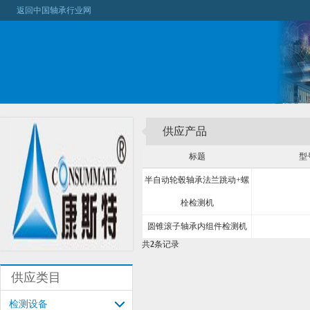
返回中国轴承行业网
供应产品
标题
型
半自动轮毂轴承法兰跳动+螺
栓检测机
圆锥滚子轴承内组件检测机
共
2
条记录
供应类目
检测设备