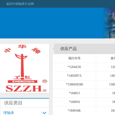
返回中国轴承行业网
供应产品
现行代号
曾
*12644/50
12
*1401097A
14
*1500420186
150
*184913
1
*184916
1
供应类目
*184916K
18
球轴承