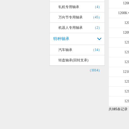
120
轧机专用轴承
（4）
1208K
万向节专用轴承
（45）
12
机器人专用轴承
（2）
120
特种轴承
12
汽车轴承
（14）
12
转盘轴承(回转支承)
12
（1014）
121
12
12
12
共
105
条记录