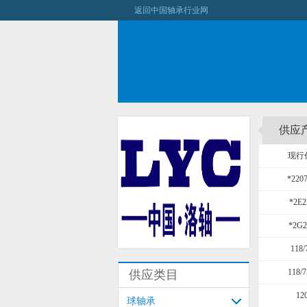
返回中国轴承行业网
供应
现行
*220
*2E2
*2G2
118/
118/
供应类目
12
球轴承