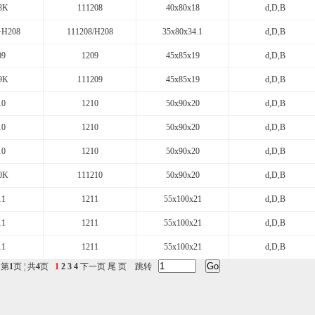
8K
111208
40x80x18
d,D,B
+H208
111208/H208
35x80x34.1
d,D,B
09
1209
45x85x19
d,D,B
9K
111209
45x85x19
d,D,B
10
1210
50x90x20
d,D,B
10
1210
50x90x20
d,D,B
10
1210
50x90x20
d,D,B
0K
111210
50x90x20
d,D,B
11
1211
55x100x21
d,D,B
11
1211
55x100x21
d,D,B
11
1211
55x100x21
d,D,B
 第
1
页 ¦ 共
4
页
1
2
3
4
下一页
尾 页
跳转