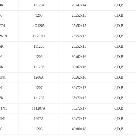
4K
111204
20x47x14
d,D,B
05
1205
25x52x15
d,D,B
/C4
4G1205
25x52x15
d,D,B
P6C9
E1205U
25x52x15
d,D,B
5K
111205
25x52x15
d,D,B
06
1206
30x62x16
d,D,B
6K
111206
30x62x16
d,D,B
TN1
1206A
30x62x16
d,D,B
07
1207
35x72x17
d,D,B
7K
111207
35x72x17
d,D,B
KTN1
111207A
35x72x17
d,D,B
TN1
1207A
35x72x17
d,D,B
08
1208
40x80x18
d,D,B