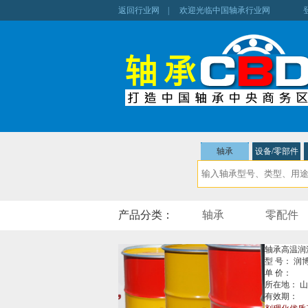
返回行业网
| 欢迎光临中国轴承行业网
轴承
设备/零部件
产品分类：
轴承
零配件
轴承高温润
型 号： 润
单 价：
所在地： 
有效期：