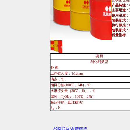
剂稠化优质
产品特性：
主要用途：
使用温度：
包装形式：
执行标准：
包装形式：
质量指标
项
目
稠化剂类型
外
观
工作锥入度，
1/10mm
滴点，℃，
钢网分油
(100
℃，
24h)
，
%
，
水淋流失量（
38
℃，
1h
），％
腐蚀（
T
铜片，
100
℃，
24h
）
2
极压性能（四球机法）
P
，
N,
B
战略联盟/友情链接