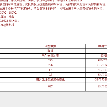
基础油，并加入抗氧、防锈、极压等添加剂，经特殊工艺炼制而成。
极佳的耐高低温性；优良的极压抗磨性能和耐水性；良好的抗氧化性和良好的粘附性
适用于各种汽车轮毂轴承、离合器轴承的润滑，同时适用于中大型电机轴承的润滑。
-30℃～
180
℃。
15Kg中桶装
Q/0523 SHX011
15Kg塑料桶
典型数据
检测方
聚脲
均匀光滑油膏
目测
273
GB/T 2
296
GB/T 3
1.5
SH/T 0
0.5
SH/T 0
铜片无绿色或黑色变化
GB/T 732
697
SH/T 0