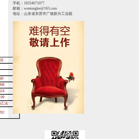
手机：18354671077
。
邮箱：wentonglee@163.com
地址：山东省东营市广饶新兴工业园
法
69
498
324
109
6
乙法
202