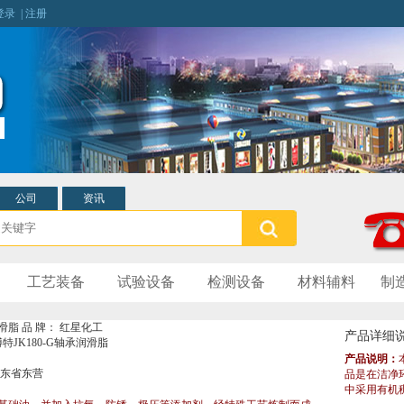
登录
|
注册
公司
资讯
工艺装备
试验设备
检测设备
材料辅料
制
滑脂
品 牌： 红星化工
产品详细
博特JK180-G轴承润滑脂
产品说明：
山东省东营
品是在洁净
中采用有机