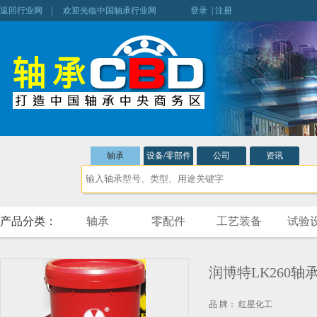
返回行业网
| 欢迎光临中国轴承行业网
登录
|
注册
轴承
设备/零部件
公司
资讯
产品分类：
轴承
零配件
工艺装备
试验
润博特LK260轴
品 牌： 红星化工