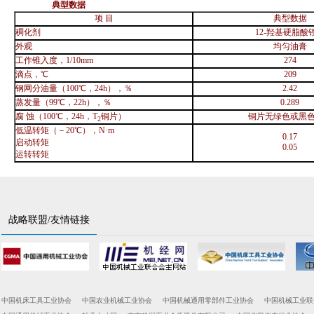
典型数据
项
目
典型数据
稠化剂
12-
羟基硬脂酸
外观
均匀油膏
工作锥入度，
1/10mm
274
滴点，℃
209
钢网分油量（
100
℃，
24h
），％
2.42
蒸发量（
99
℃，
22h
），％
0.289
腐
蚀（
100
℃，
24h
，
T
铜片）
铜片无绿色或黑
2
低温转矩（－
20
℃），
N
·
m
0.17
启动转矩
0.05
运转转矩
战略联盟/友情链接
中国机床工具工业协会
中国农业机械工业协会
中国机械通用零部件工业协会
中国机械工业联