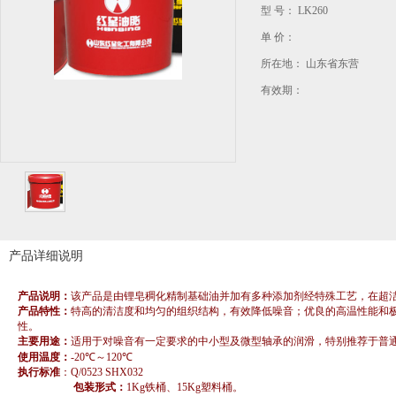
型 号： LK260
单 价：
所在地： 山东省东营
有效期：
产品详细说明
产品说明：
该产品是由锂皂稠化精制基础油并加有多种添加剂经特殊工艺，在超
产品特性：
特高的清洁度和均匀的组织结构，有效降低噪音；优良的高温性能和
性。
主要用途：
适用于对噪音有一定要求的中小型及微型轴承的润滑，特别推荐于普
使用温度：
-20℃～
120
℃
执行标准
：Q/0523 SHX032
包装形式：
1Kg铁桶、
15Kg
塑料桶。