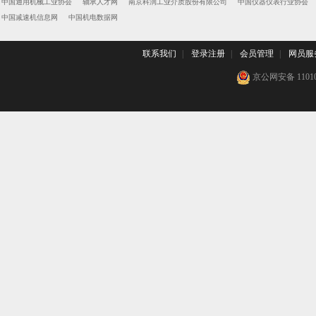
中国通用机械工业协会
轴承人才网
南京科润工业介质股份有限公司
中国仪器仪表行业协会
中国减速机信息网
中国机电数据网
联系我们
|
登录注册
|
会员管理
|
网员服
京公网安备 110102