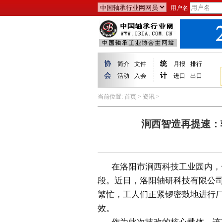
用户名
协
统
简介
文件
月报
排行
会
计
活动
入会
进口
出口
当前位置:
首页
>
资讯
>
涧西智造再提速：
在洛阳市涧西科技工业园内，
段。近日，洛阳轴研科技有限公
繁忙，工人们正紧锣密鼓地进行
效。