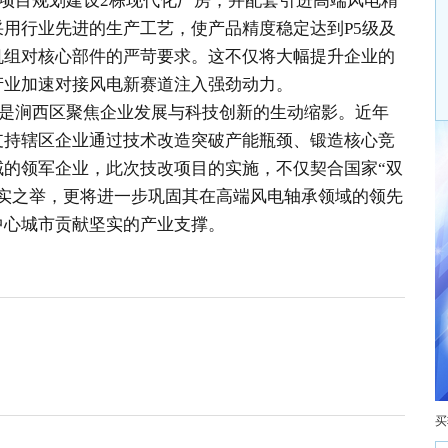
项目规划建设2栋现代化厂房，并配套引进高端风电精
用行业先进的生产工艺，使产品精度稳定达到P5级及
机组对核心部件的严苛要求。这不仅将大幅提升企业的
产业加速对接风电新赛道注入强劲动力。
是涧西区聚焦企业发展与科技创新的生动缩影。近年
支持辖区企业通过技术改造突破产能瓶颈、锻造核心竞
域的领军企业，此次技改项目的实施，不仅契合国家“双
务实之举，更将进一步巩固其在高端风电轴承领域的领先
中心城市贡献坚实的产业支撑。
买