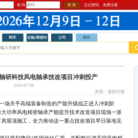
密 码
登 录
忘记密码
免费注册
轴研科技风电轴承技改项目冲刺投产
2026-07-08
来源：洛阳日报
一场关乎高端装备制造的产能升级战正进入冲刺阶
司大功率
风电精密轴承
产能提升技术改造项目现场一派
厂房屋顶施工，全力推动这一重点技改项目早日落地见