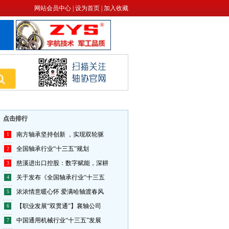
网站会员中心
|
设为首页
|
加入收藏
山东金帝精密机械科技股份有限公
青岛泰德轴承科技股份有限公司
无锡市海峰海林精密轴承有限公司
山东省宇捷轴承制造有限公司
泛科轴承集团
不二越(中国)有限公司
杭州乔戈里科技有限公司
慈兴集团有限公司
点击排行
美孚
南方轴承坚持创新 ，实现双轮驱
1
山东冠县奋起轴承有限公司
全国轴承行业“十三五”规划
2
人本集团有限公司
慈溪进出口控股：数字赋能，深耕
3
关于发布《全国轴承行业“十三五
4
山东省宇捷轴承制造有限公司
浓浓情意暖心怀 爱满哈轴渡春风
5
杭州理想塑胶有限公司
【职业发展“双贯通”】襄轴公司
6
浙江天马精工集团股份有限公司
中国通用机械行业“十三五”发展
7
洛阳轴承研究所有限公司