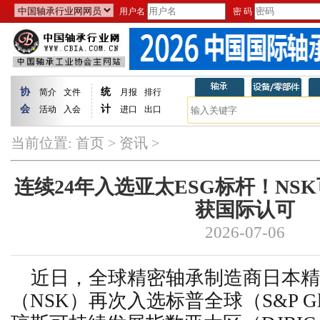
用户名
密 码
协
统
简介
文件
月报
排行
会
计
活动
入会
进口
出口
当前位置:
首页
>
资讯
>
连续24年入选亚太ESG标杆！NS
获国际认可
2026-07-06
近日，全球精密轴承制造商日本精
（
NSK
）再次入选标普全球（S&P Gl