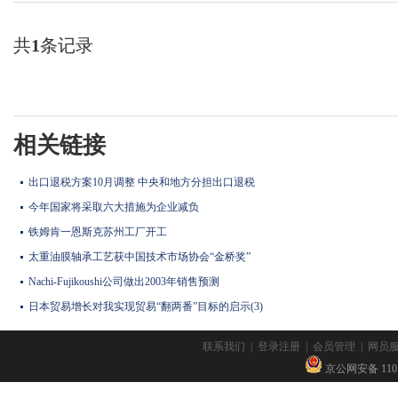
共
1
条记录
相关链接
出口退税方案10月调整 中央和地方分担出口退税
今年国家将采取六大措施为企业减负
铁姆肯一恩斯克苏州工厂开工
太重油膜轴承工艺获中国技术市场协会“金桥奖”
Nachi-Fujikoushi公司做出2003年销售预测
日本贸易增长对我实现贸易“翻两番”目标的启示(3)
联系我们
|
登录注册
|
会员管理
|
网员
京公网安备 11010