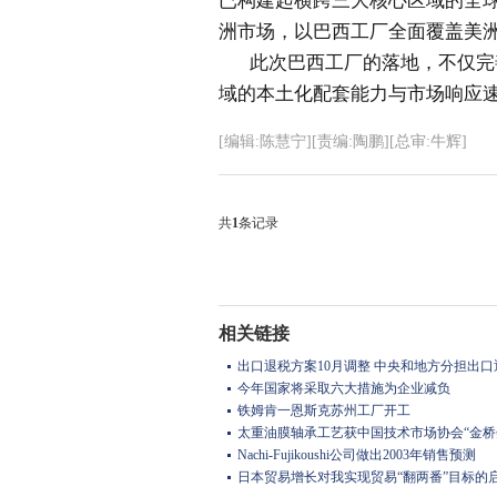
已构建起横跨三大核心区域的全
洲市场，以巴西工厂全面覆盖美
此次巴西工厂的落地，不仅完
域的本土化配套能力与市场响应
[编辑:陈慧宁][责编:陶鹏][总审:牛辉]
共
1
条记录
相关链接
出口退税方案10月调整 中央和地方分担出口
今年国家将采取六大措施为企业减负
铁姆肯一恩斯克苏州工厂开工
太重油膜轴承工艺获中国技术市场协会“金桥
Nachi-Fujikoushi公司做出2003年销售预测
日本贸易增长对我实现贸易“翻两番”目标的启示