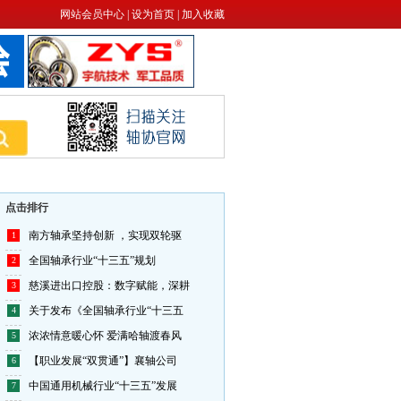
网站会员中心
|
设为首页
|
加入收藏
哈尔滨轴承集团有限公司
杭州乔戈里科技有限公司
江阴兴澄特种钢铁有限公司
山东勤大轴承科技有限公司
山东金帝精密机械科技股份有限公
进发轴承有限公司
山东骏驰轴承制造有限公司
点击排行
希西维（江苏）精工股份有限公司
南方轴承坚持创新 ，实现双轮驱
1
协同油脂润滑工程（上海）有限公
全国轴承行业“十三五”规划
2
宁波达尔机械科技有限公司
慈溪进出口控股：数字赋能，深耕
3
洛阳轴承集团股份有限公司
关于发布《全国轴承行业“十三五
4
洛阳轴承研究所有限公司
浓浓情意暖心怀 爱满哈轴渡春风
5
瓦房店轴承集团有限责任公司
【职业发展“双贯通”】襄轴公司
6
江苏帝达贝轴承有限公司
中国通用机械行业“十三五”发展
7