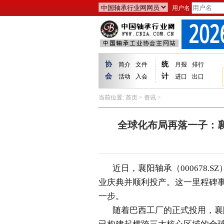
用户名
协
统
简介
文件
月报
排行
会
计
活动
入会
进口
出口
当前位置:
首页
>
资讯
>
全球化布局再落一子：
近日，
襄阳轴承
（000678
业庆典并顺利投产。这一里程碑
一步。
随着巴西工厂的正式投用，襄