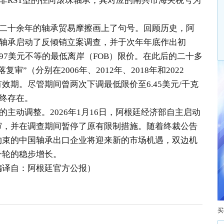
且非RST型的径向滚珠轴承，其对应的
南共市
海关税号为
二十余年的轴承贸易摩擦画上了句号。回顾历史，阿
中国轴承启动了反倾销立案调查，并于次年年底作出初
9.97美元不等的最低离岸（
FOB
）限价。在此后的二十多
落复审
”（分别在2006年、2012年、2018年和2022
效期。尽管期间曾两次下调最低限价至6.45美元/千克
始终存在。
主动调整。2026年1月16日，阿根廷经济部自主启动
审，并在调查期间暂停了原有限制措施。随着终裁公告
约束的中国轴承出口企业将迎来新的市场机遇，双边机
一轮的稳步增长。
编译自：阿根廷官方公报）
买