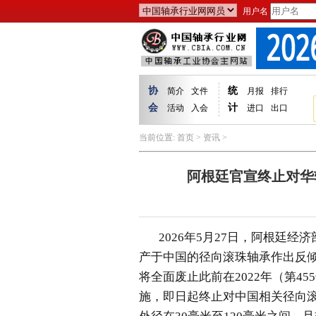
用户名
协
统
简介
文件
月报
排行
会
计
活动
入会
进口
出口
当前位置:
首页
>
资讯
>
阿根廷官宣终止对华
2026年5月27日，阿根廷经
产于中国的
径向滚珠轴承
作出反
将全面废止此前在2022年（第45
施，即日起终止对中国相关径向