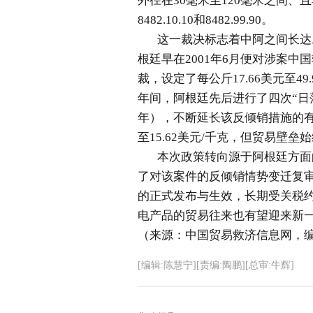
外径在30毫米至120毫米之间、
8482.10.10和8482.99.90。
这一裁决标志着中阿之间长达
根廷早在2001年6月便对涉案
裁，设定了每公斤17.66美元至4
年间，阿根廷先后进行了四次“
日
年），不断延长该反倾销措施的有
至15.62美元/千克，但贸易壁垒
本次政策转向源于阿根廷方面的
了对该案件的反倾销情势变迁复
的正式发布与生效，长期受关税
电产品的贸易往来也有望迎来新
（来源：中国贸易救济信息网，
[编辑:陈慧宁][责编:陶鹏][总审:牛辉]