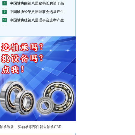
美孚
中国轴协由第八届秘书长聘请了高
8
新乡日升数控轴承装备股份有限公
中国轴协经第八届理事会选举产生
9
中国轴协经第八届理事会选举产生
10
宝塔实业（原西北轴承）股份有限
洛阳轴承集团股份有限公司
湖北双林轴承有限公司
江阴兴澄特种钢铁有限公司
上海天安轴承有限公司
斯凯孚（中国）有限公司
江苏省机电产品轴承有限公司
宁波达克轴承有限公司
瓦房店冶金轴承集团有限公司
襄阳汽车轴承股份有限公司
上海轴承研究所有限公司
江苏省社渚轴承有限公司
轴承装备、买轴承零部件就去轴承CBD
江苏万达特种轴承有限公司