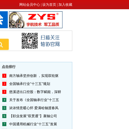
进发轴承有限公司
网站会员中心
|
设为首页
|
加入收藏
瓦房店轴承集团有限责任公司
泛科轴承集团
无锡市海峰海林精密轴承有限公司
江苏帝达贝轴承有限公司
浙江五洲新春集团股份有限公司
上海联合滚动轴承有限公司
青岛千里新材料有限公司
点击排行
优必胜（上海）精密轴承制造有限
南方轴承坚持创新 ，实现双轮驱
1
山东省宇捷轴承制造有限公司
全国轴承行业“十三五”规划
2
常州光洋轴承股份有限公司
慈溪进出口控股：数字赋能，深耕
3
山东金帝精密机械科技股份有限公
关于发布《全国轴承行业“十三五
4
杭州乔戈里科技有限公司
浓浓情意暖心怀 爱满哈轴渡春风
5
山东省宇捷轴承制造有限公司
【职业发展“双贯通”】襄轴公司
6
洛阳轴承集团股份有限公司
中国通用机械行业“十三五”发展
7