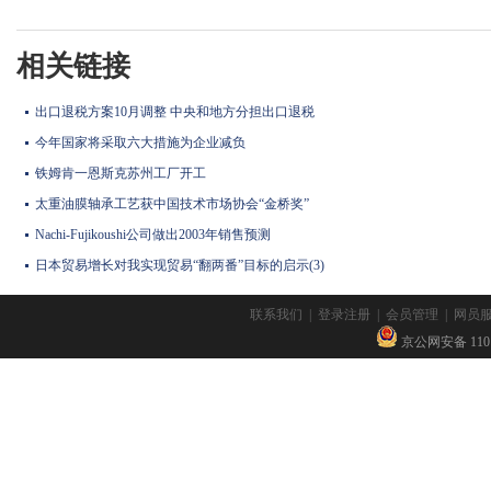
相关链接
出口退税方案10月调整 中央和地方分担出口退税
今年国家将采取六大措施为企业减负
铁姆肯一恩斯克苏州工厂开工
太重油膜轴承工艺获中国技术市场协会“金桥奖”
Nachi-Fujikoushi公司做出2003年销售预测
日本贸易增长对我实现贸易“翻两番”目标的启示(3)
联系我们
|
登录注册
|
会员管理
|
网员
京公网安备 11010