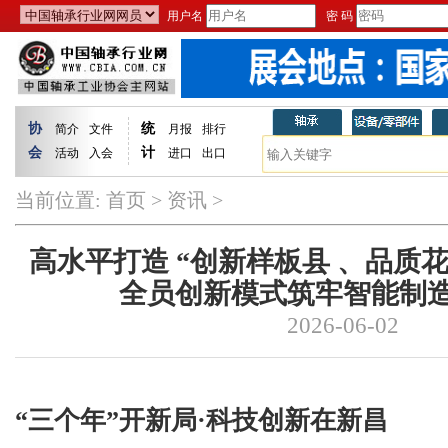
用户名
密 码
协
统
简介
文件
月报
排行
会
计
活动
入会
进口
出口
当前位置:
首页
>
资讯
>
高水平打造 “创新样板县 、品质花园
全员创新模式筑牢智能制
2026-06-02
“三个年”开新局·科技创新在新昌