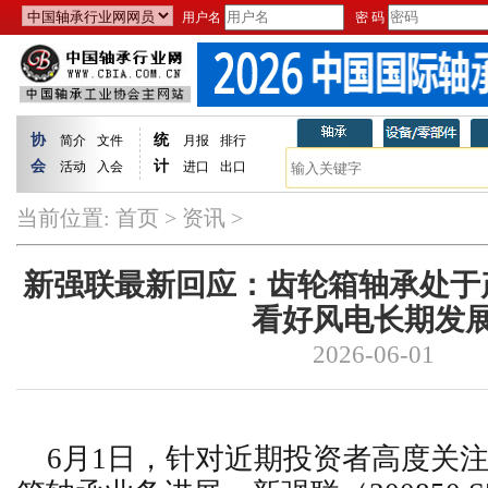
用户名
密 码
协
统
简介
文件
月报
排行
会
计
活动
入会
进口
出口
当前位置:
首页
>
资讯
>
新强联最新回应：齿轮箱轴承处于
看好风电长期发
2026-06-01
6月1日，针对近期投资者高度关