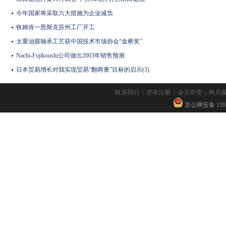
今年国家将采取六大措施为企业减负
铁姆肯一恩斯克苏州工厂开工
太重油膜轴承工艺获中国技术市场协会“金桥奖”
Nachi-Fujikoushi公司做出2003年销售预测
日本贸易增长对我实现贸易“翻两番”目标的启示(3)
联系我们
|
登录注册
|
会员管理
|
网员
京公网安备 11010