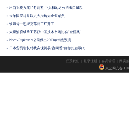
出口退税方案10月调整 中央和地方分担出口退税
今年国家将采取六大措施为企业减负
铁姆肯一恩斯克苏州工厂开工
太重油膜轴承工艺获中国技术市场协会“金桥奖”
Nachi-Fujikoushi公司做出2003年销售预测
日本贸易增长对我实现贸易“翻两番”目标的启示(3)
联系我们
|
登录注册
|
会员管理
|
网员
京公网安备 11010