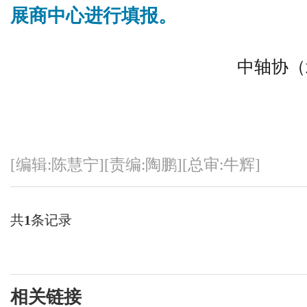
展商中心进行填报。
中轴协（
[编辑:陈慧宁][责编:陶鹏][总审:牛辉]
共
1
条记录
相关链接