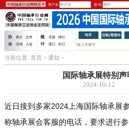
用户名
密 码
协
统
简介
文件
月报
排行
会
计
活动
入会
进口
出口
当前位置:
首页
>
通知
>
国际轴承展特别声
2024-10-12
近日接到多家2024上海国际轴承展
称轴承展会客服的电话，要求进行参