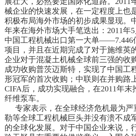
展壮大，必然要走国际化道路。201
械企业的快速发展，在一定程度上也
积极布局海外市场的初步成果显现。
年来在海外市场大手笔迭出：2011年
中国工程机械出口第一大单——7.44
项目，并且在近期完成了对于施维英
企业对于混凝土机械全球前三强的收
成功收购普茨迈斯特，实现了中国工
形冠军的首次收购；中联则在并购路
CIFA后，成功实现融合，在2011年
纤维泵车。
专家表示，在全球经济危机最为严
勒等全球工程机械巨头并没有溃不成
的全球化发展。对于中国企业来说，