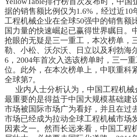
YellowTable排行榜首次发布时，中
据的销售额比例仅为1.6%，经过近1
工程机械企业在全球50强中的销售额
国力量的快速崛起已赢得世界瞩目。
抢眼的无疑是三一重工，本次榜单，
勒、小松、沃尔沃、日立以及利勃海
6，2004年首次入选该榜单时，三一重
位。此外，在本次榜单上，中联重科
全球第7。
业内人士分析认为，中国工程机械
最重要的是得益于中国大规模基础建
市场被国际市场广为看好，并且在过
市场已经成为拉动全球工程机械市场
因素之一。然而长远来看，中国工程