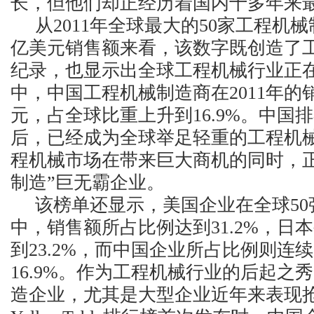
长，但他们却正经历着国内十多年来最
从2011年全球最大的50家工程机械制
亿美元销售额来看，该数字既创造了
纪录，也显示出全球工程机械行业正
中，中国工程机械制造商在2011年的销
元，占全球比重上升到16.9%。中国
后，已经成为全球举足轻重的工程机
程机械市场在带来巨大商机的同时，正
制造”巨无霸企业。
该榜单还显示，美国企业在全球50
中，销售额所占比例达到31.2%，日
到23.2%，而中国企业所占比例则连
16.9%。作为工程机械行业的后起之
造企业，尤其是大型企业近年来表现抢眼