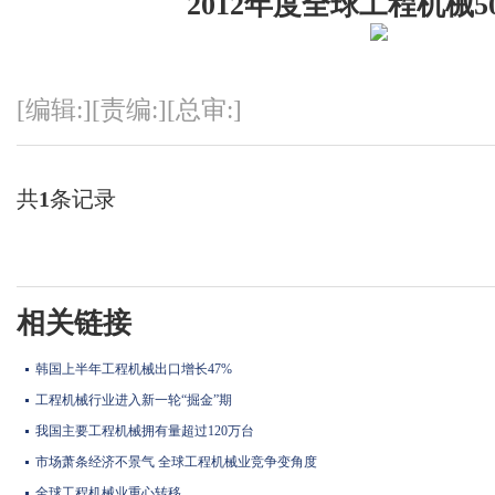
2012年度全球工程机械
[编辑:][责编:][总审:]
共
1
条记录
相关链接
韩国上半年工程机械出口增长47%
工程机械行业进入新一轮“掘金”期
我国主要工程机械拥有量超过120万台
市场萧条经济不景气 全球工程机械业竞争变角度
全球工程机械业重心转移