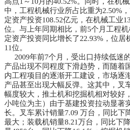
高点1～10月的40.52%。同时，在
中，工程机械行业所占比重为2.50%
定资产投资108.52亿元，在机械工业
位。与上年同期相比，前5个月工程
定资产投资同比增长了22.93%，位居
11位。
2009年前7个月，受出口持续低迷
产品出现不同程度下滑趋势，而随着
内工程项目的逐渐开工建设，市场逐
产品甚至出现大幅反弹。这其中，叉
幅度较大，推土机和挖掘机相对较好
小吨位为主）由于基建投资拉动显著
长。叉车累计销量7.09 万台，同比下降
最大；装载机销量8.21万台，同比下降