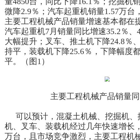
量4850台，同比下降16.1％；挖掘机销
微降2.9％；汽车起重机销量1.57万台
主要工程机械产品销量增速基本都在
汽车起重机7月销量同比增速35.2％、
大幅提升；叉车、推土机下降24.8％
持平，装载机下降25.6％，下降幅度都
平。（图1）
主要工程机械产品销量同
可以预计，混凝土机械、挖掘机、
机、叉车、装载机经过几年快速增长，
万台，且市场竞争激烈，主要工程机