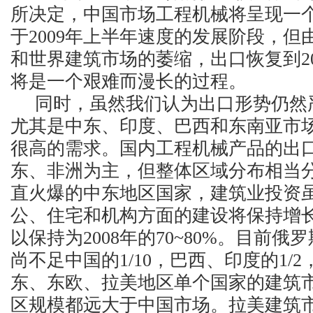
所决定，中国市场工程机械将呈现一
于2009年上半年速度的发展阶段，
和世界建筑市场的萎缩，出口恢复到2
将是一个艰难而漫长的过程。
同时，虽然我们认为出口形势仍然
尤其是中东、印度、巴西和东南亚市
很高的需求。国内工程机械产品的出
东、非洲为主，但整体区域分布相当
直火爆的中东地区国家，建筑业投资
公、住宅和机构方面的建设将保持增长
以保持为2008年的70~80%。目前
尚不足中国的1/10，巴西、印度的1/
东、东欧、拉美地区单个国家的建筑
区规模都远大于中国市场。拉美建筑