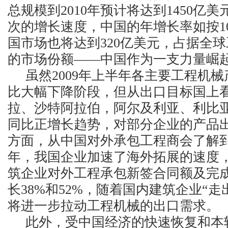
总规模到2010年预计将达到1450亿
次的增长速度，中国的年增长率如按10
国市场也将达到320亿美元，占据全球
的市场份额——中国作为一支力量崛
虽然2009年上半年各主要工程机械
比大幅下降阶段，但从出口目标国上
拉、沙特阿拉伯，阿尔及利亚、利比
同比正增长趋势，对部分企业的产品
方面，从中国对外承包工程商会了解
年，我国企业加速了海外拓展的速度
筑企业对外工程承包新签合同额及完
长38%和52%，随着国内建筑企业“
将进一步拉动工程机械的出口需求。
此外，受中国经济的快速恢复和本