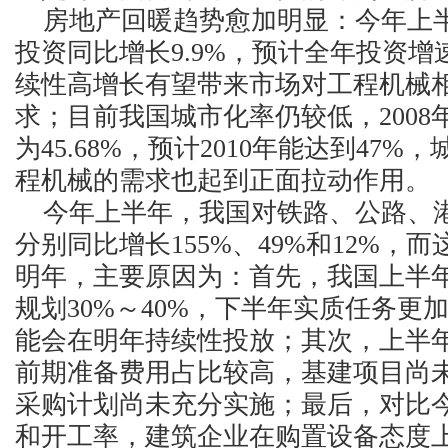
房地产回暖趋势愈加明显：今年上
投资同比增长9.9%，预计全年投资增
续性高增长有望带来市场对工程机械
求；目前我国城市化率仍较低，200
为45.68%，预计2010年能达到47
程机械的需求也起到正面拉动作用。
今年上半年，我国对铁路、公路、
分别同比增长155%、49%和12%，
明年，主要原因为：首先，我国上半
规划30%～40%，下半年实质任务更
能会在明年持续性投放；其次，上半
前期准备费用占比较高，基建项目尚
采购计划尚未充分实施；最后，对比
和开工率，建筑企业在购置设备态度