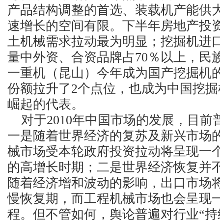
产品结构调整的首选、装载机产能供
速增长的空间有限。下半年房地产投
土机械需求拉动最为明显；挖掘机进
量中外资、合资品牌占70％以上，民
一重机（昆山）今年成为国产挖掘机
份额拉升了2个点位，也成为中国挖
崛起的代表。
对于2010年中国市场的发展，目前
一是随着世界经济的复苏及新兴市场
械市场受本轮政府投资拉动将呈现一
的高增长时期；二是世界经济恢复并
随着经济增和波动的影响，出口市场将
慢恢复期，而工程机械市场也会呈现
程。但不管如何，舆论普遍对行业“持